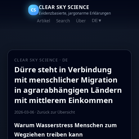
CLEAR SKY SCIENCE
CS
Evidenzbasierte, jargonarme Erklärungen
Artikel
Search
Über
DE
▼
CLEAR SKY SCIENCE · DE
Dürre steht in Verbindung
mit menschlicher Migration
in agrarabhängigen Ländern
mit mittlerem Einkommen
2026-03-06
·
Zurück zur Übersicht
Warum Wasserstress Menschen zum
Wegziehen treiben kann