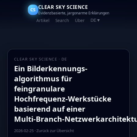
CLEAR SKY SCIENCE
CS
Evidenzbasierte, jargonarme Erklärungen
Artikel
Search
Über
DE
▼
CLEAR SKY SCIENCE · DE
Ein Bild­erkennungs­
algorithmus für
feingranulare
Hochfrequenz‑Werkstücke
basierend auf einer
Multi‑Branch‑Netzwerkarchitekt
2026-02-25
·
Zurück zur Übersicht