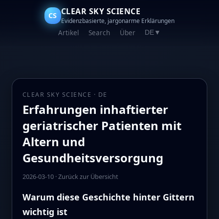
CLEAR SKY SCIENCE
CS
Evidenzbasierte, jargonarme Erklärungen
Artikel
Search
Über
DE
▼
CLEAR SKY SCIENCE · DE
Erfahrungen inhaftierter
geriatrischer Patienten mit
Altern und
Gesundheitsversorgung
2026-03-10
·
Zurück zur Übersicht
Warum diese Geschichte hinter Gittern
wichtig ist