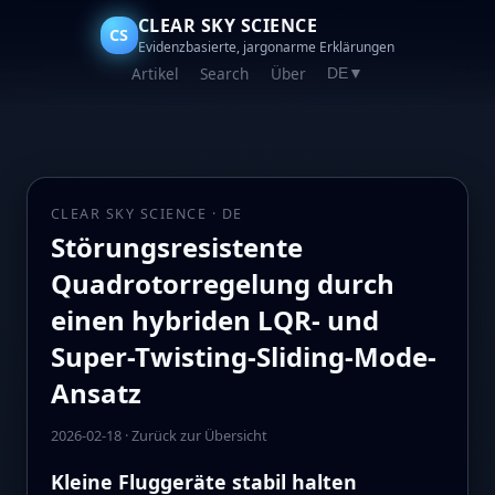
CLEAR SKY SCIENCE
CS
Evidenzbasierte, jargonarme Erklärungen
Artikel
Search
Über
DE
▼
CLEAR SKY SCIENCE · DE
Störungsresistente
Quadrotorregelung durch
einen hybriden LQR- und
Super-Twisting-Sliding-Mode-
Ansatz
2026-02-18
·
Zurück zur Übersicht
Kleine Fluggeräte stabil halten