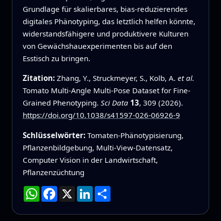
Grundlage für skalierbares, bias-reduzierendes
digitales Phänotyping, das letztlich helfen könnte,
widerstandsfähigere und produktivere Kulturen
von Gewächshauexperimenten bis auf den
Esstisch zu bringen.
Zitation:
Zhang, Y., Struckmeyer, S., Kolb, A.
et al.
Tomato Multi-Angle Multi-Pose Dataset for Fine-
Grained Phenotyping.
Sci Data
13
, 309 (2026).
https://doi.org/10.1038/s41597-026-06926-9
Schlüsselwörter:
Tomaten-Phänotypisierung,
Pflanzenbildgebung, Multi-View-Datensatz,
Computer Vision in der Landwirtschaft,
Pflanzenzüchtung
WhatsApp
Facebook
X
LinkedIn
Teilen