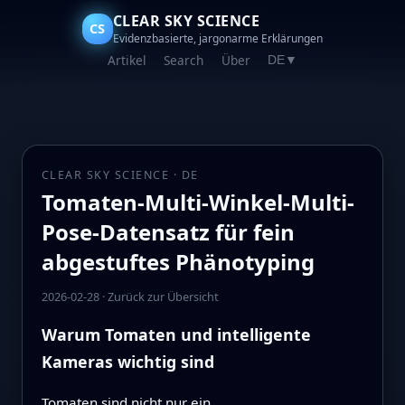
CLEAR SKY SCIENCE
CS
Evidenzbasierte, jargonarme Erklärungen
Artikel
Search
Über
DE
▼
CLEAR SKY SCIENCE · DE
Tomaten-Multi-Winkel-Multi-
Pose-Datensatz für fein
abgestuftes Phänotyping
2026-02-28
·
Zurück zur Übersicht
Warum Tomaten und intelligente
Kameras wichtig sind
Tomaten sind nicht nur ein