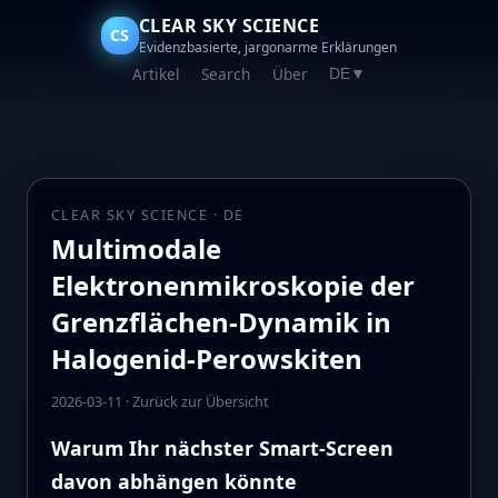
CLEAR SKY SCIENCE
CS
Evidenzbasierte, jargonarme Erklärungen
Artikel
Search
Über
DE
▼
CLEAR SKY SCIENCE · DE
Multimodale
Elektronenmikroskopie der
Grenzflächen‑Dynamik in
Halogenid‑Perowskiten
2026-03-11
·
Zurück zur Übersicht
Warum Ihr nächster Smart‑Screen
davon abhängen könnte