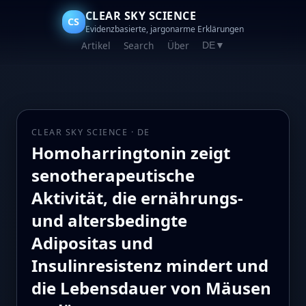
CLEAR SKY SCIENCE
CS
Evidenzbasierte, jargonarme Erklärungen
Artikel
Search
Über
DE
▼
CLEAR SKY SCIENCE · DE
Homoharringtonin zeigt
senotherapeutische
Aktivität, die ernährungs-
und altersbedingte
Adipositas und
Insulinresistenz mindert und
die Lebensdauer von Mäusen