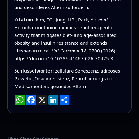
und gesünderes Altern zu fördern.
Zitation:
Kim, EC., Jung, HB., Park, Yk.
et al.
Homoharringtonine exhibits senotherapeutic
activity that mitigates diet- and age-associated
obesity and insulin resistance and extends
lifespan in mice.
Nat Commun
17
, 2700 (2026).
https://doi.org/10.1038/s41467-026-70475-3
Schlüsselwörter:
zelluläre Seneszenz, adipöses
Gewebe, Insulinresistenz, Reprofilierung von
Medikamenten, gesundes Altern
WhatsApp
Facebook
X
LinkedIn
Teilen
Über Clear Sky Science