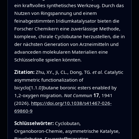
ein kraftvolles synthetisches Werkzeug. Durch das
Nutzen von Ringspannung und einem
feinabgestimmten Iridiumkatalysator bieten die
Forscher Chemikern eine zuverlässige Methode,
komplexe, chirale Cyclobutane herzustellen, die in
der nächsten Generation von Arzneimitteln und
advanceden molekularen Materialien eine
Schlüsselrolle spielen könnten.
Zitation:
Zhu, XY., Ji, CL., Dong, TG.
et al.
Catalytic
asymmetric functionalization of
bicyclo[1.1.0]butane boronic esters enabled by
1,2-oxygen migration.
Nat Commun
17
, 1941
(2026).
https://doi.org/10.1038/s41467-026-
69860-9
Schlüsselwörter:
Cyclobutan,
Organoboron‑Chemie, asymmetrische Katalyse,
Bicyclobutan, Sauerstoffmigration