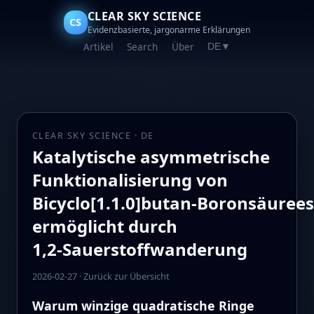
CLEAR SKY SCIENCE
CS
Evidenzbasierte, jargonarme Erklärungen
Artikel
Search
Über
DE
▼
CLEAR SKY SCIENCE · DE
Katalytische asymmetrische
Funktionalisierung von
Bicyclo[1.1.0]butan‑Boronsäuree
ermöglicht durch
1,2‑Sauerstoffwanderung
2026-02-27
·
Zurück zur Übersicht
Warum winzige quadratische Ringe