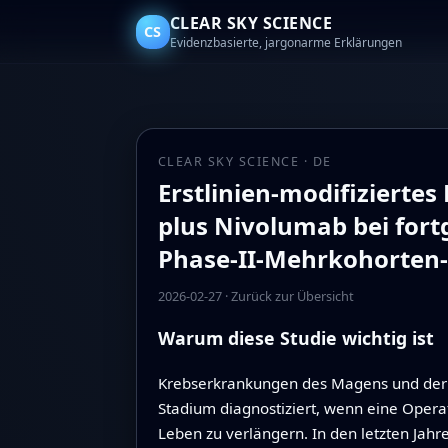
CLEAR SKY SCIENCE
CS
Evidenzbasierte, jargonarme Erklärungen
CLEAR SKY SCIENCE · DE
Erstlinien-modifiziert
plus Nivolumab bei for
Phase-II-Mehrkohorten-
2026-02-27
·
Zurück zur Übersicht
Warum diese Studie wichtig ist
Krebserkrankungen des Magens und der 
Stadium diagnostiziert, wenn eine Operat
Leben zu verlängern. In den letzten Ja