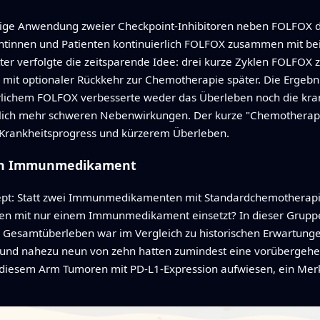
zeitige Anwendung zweier Checkpoint-Inhibitoren neben FOLFOX
ientinnen und Patienten kontinuierlich FOLFOX zusammen mit 
tter verfolgte die zeitsparende Idee: drei kurze Zyklen FOLFOX 
it optionaler Rückkehr zur Chemotherapie später. Die Ergebni
chem FOLFOX verbesserte weder das Überleben noch die krankh
utlich mehr schweren Nebenwirkungen. Der kurze "Chemotherap
m Krankheitsprogress und kürzerem Überleben.
ein Immunmedikament
nzept: Statt zwei Immunmedikamenten mit Standardchemotherap
n mit nur einem Immunmedikament einsetzt? In dieser Gruppe 
s Gesamtüberleben war im Vergleich zu historischen Erwartunge
und nahezu neun von zehn hatten zumindest eine vorübergehend
n diesem Arm Tumoren mit PD-L1-Expression aufwiesen, ein Mer