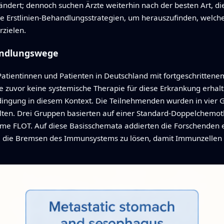
ndert; dennoch suchen Ärzte weiterhin nach der besten Art, d
re Erstlinien-Behandlungsstrategien, um herauszufinden, welch
zielen.
andlungswege
atientinnen und Patienten in Deutschland mit fortgeschritten
uvor keine systemische Therapie für diese Erkrankung erhalte
ingung in diesem Kontext. Die Teilnehmenden wurden in vier Gr
hielten. Drei Gruppen basierten auf einer Standard-Doppelchem
ime FLOT. Auf diese Basisschemata addierten die Forschenden
d, die Bremsen des Immunsystems zu lösen, damit Immunzellen