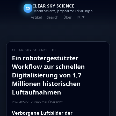
CLEAR SKY SCIENCE
CS
Evidenzbasierte, jargonarme Erklärungen
Artikel
Search
Über
DE
▼
CLEAR SKY SCIENCE · DE
Ein robotergestützter
Workflow zur schnellen
Digitalisierung von 1,7
Millionen historischen
Luftaufnahmen
2026-02-27
·
Zurück zur Übersicht
Verborgene Luftbilder der