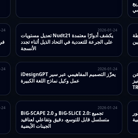
يع
سي
-24
2026-01-24
طة
تعديل مستويات Nudt21 يكشف أدوارًا معتمدة
ين
على الجرعة للتعددية في التحاد الذيل أثناء تجدد
تكشف دور YL
الأنسجة
-24
2026-01-24
لحالة
iDesignGPT يعزّز التصميم المفاهيمي عبر سير
يز
عمل وكيل نماذج اللغة الكبيرة
T
-24
2026-01-24
N في
BiG-SCAPE 2.0 و BiG-SLiCE 2.0: تجميع
بية
متسلسل قابل للتوسع، دقيق وتفاعلي لعناقيد
الجينات الأيضية