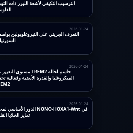
الترسيب التكيفي لأشعة الليزر ذات التوز
الغاو
2026-01-24
التعرف الجزيئي على الثيروغلوبولين بواس
السورتيل
2026-01-24
مستوى التعبير عن TREM2 حاسم 
الميكروغليا والقدرة الأيضية وفعالية تحف
REM2
2026-01-24
الدور الأساسي لمحور ONO-HOXA1-Wnt
تمايز الخلايا القل