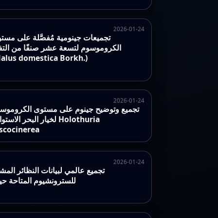
2026-01-24
تجميعات جينومية مُفصَّلة على مست
الكروموسوم لتسعة عشر صنفًا من التف
alus domestica Borkh.)
2026-01-24
تجميع وتوضيح جينوم على مستوى الكروموس
لخيار البحر الاستوائي thuria
scocinerea
2026-01-24
تجميع عالمي لبيانات النظائر المش
للسترونشيوم المتاحة حيوي