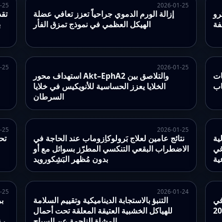
-25
2026-01-25
مرض
إزالة الورم الدموي جراحياً تعزز تعافي عضلة
تقد
فة
الهيكل العظمي في نموذج تمزق الفأر
ب
-25
2026-01-25
ملفات
استهداف محور Akt–EphA2 والتلاصق بين
اب
الخلايا يعزز الحساسية للأنويكيس في خلايا
السرطان
-25
2026-01-25
ية
نتائج عامين لعلاج بَرولوكاِزوماب عند الحاجة في
تح
 والتربة
الاضطراب البقعي التنكسي المطرّز بسوائل مع أو
ية
بدون مُظهر البَشِكورويد
-25
2026-01-24
في
التنبؤ بالاستجابة الديناميكية وتقييم السلامة
بر
للهياكل الخشبية العتيقة المعلقة تحت أحمال
المشاة الناجمة عن السياح
(CV