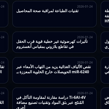
-24
2026-01-24
تعثر
تقنيات الطباعة لمراقبة صحة المحاصيل
َل، ومجال
-24
2026-01-24
ول
تأثيرات كهرضوئية غير خطية قوية قرب الحقل
ري
في تقاطع بلازوني بمقياس أنغستروم
-24
2026-01-24
Si في البلاعم تمثل
نقص الألياف الغذائية يزيد من التهاب الأمعاء عبر
تقا
عي
الحويصلات خارج الخلوية المعززة بـ miR-6240
ا
-24
2026-01-24
رض
دراسة مقارنة لمقاومة التآكل في Ti-6Al-4V
اق
المُنتَج عبر بثق المواد وتقنيات تصنيع مضافة
الل
أخرى