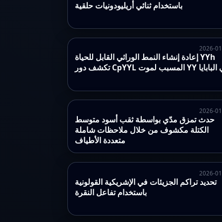
باستخدام ثنائي أريليودونيات حلقية
2026-01
إعادة إنشاء النمط الوراثي القابل للحياة YYh
CpY المسبب لموت YY في البابايا
2026-01
حدث تمزق مدّي بواسطة ثقب أسود متوسط
الكتلة مكشوف من خلال ملاحظات شاملة
متعددة الأطياف
2026-01
تحديد تراكم الجزيئات في الإشريكية القولونية
باستخدام تفاعل النقرة