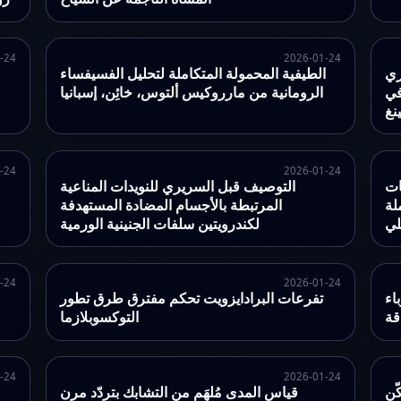
-24
2026-01-24
ري
الطيفية المحمولة المتكاملة لتحليل الفسيفساء
في
الرومانية من مارروكيس ألتوس، خائِن، إسبانيا
نغ
-24
2026-01-24
ات
التوصيف قبل السريري للنويدات المناعية
لة
المرتبطة بالأجسام المضادة المستهدفة
لي
لكندرويتين سلفات الجنينية الورمية
-24
2026-01-24
اء
تفرعات البرادايزويت تحكم مفترق طرق تطور
قة
التوكسوبلازما
-24
2026-01-24
ّن
قياس المدى مُلهَم من التشابك بتردّد مرن