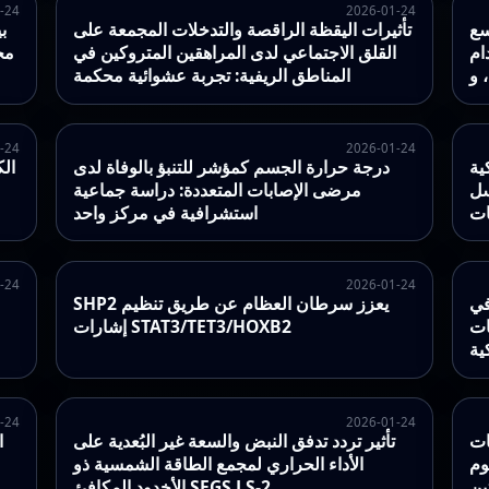
-24
2026-01-24
سع
تأثيرات اليقظة الراقصة والتدخلات المجمعة على
ب
ثانية،
القلق الاجتماعي لدى المراهقين المتروكين في
المناطق الريفية: تجربة عشوائية محكمة
-24
2026-01-24
ية
درجة حرارة الجسم كمؤشر للتنبؤ بالوفاة لدى
الك
سل
مرضى الإصابات المتعددة: دراسة جماعية
ات
استشرافية في مركز واحد
-24
2026-01-24
في
SHP2 يعزز سرطان العظام عن طريق تنظيم
ات
إشارات STAT3/TET3/HOXB2
ية
-24
2026-01-24
ات
تأثير تردد تدفق النبض والسعة غير البُعدية على
ا
وم
الأداء الحراري لمجمع الطاقة الشمسية ذو
ين
الأخدود المكافئ SEGS LS-2