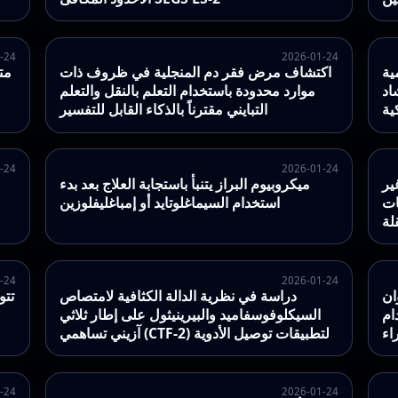
-24
2026-01-24
للتكيف ذاتياً
اكتشاف مرض فقر دم المنجلية في ظروف ذات
مت
لمركبات
موارد محدودة باستخدام التعلم بالنقل والتعلم
ية
التبايني مقترناً بالذكاء القابل للتفسير
-24
2026-01-24
ير
ميكروبيوم البراز يتنبأ باستجابة العلاج بعد بدء
ات
استخدام السيماغلوتايد أو إمباغليفلوزين
لة
-24
2026-01-24
ان
دراسة في نظرية الدالة الكثافية لامتصاص
لقريب
السيكلوفوسفاميد والبيرينيثول على إطار ثلاثي
اء
آزيني تساهمي (CTF-2) لتطبيقات توصيل الأدوية
-24
2026-01-24