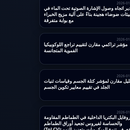
2026-01
ير اتجاه وصول الإشارة الصوتية تحت الماء في
يئات ضوضاء هجينة بناءً على آلية مزيج الخبراء
مع بوابة متفرقة
2026-01
مؤشر تراكمي مقارن لتقييم تراجع اللوكوبيكيا
الفموية المتجانسة
2026-01
ليل مقارن لمؤشر كتلة الجسم وقياسات ثنيات
الجلد في تقييم معايير تكوين الجسم
2026-01
وفايل البكتريا الداخلية في الطماطم المقاومة
والحساسة لفيروس تجعيد أوراق الطماطم
ToL): رؤى في تنوع الميكروبات وتعزيز النمو