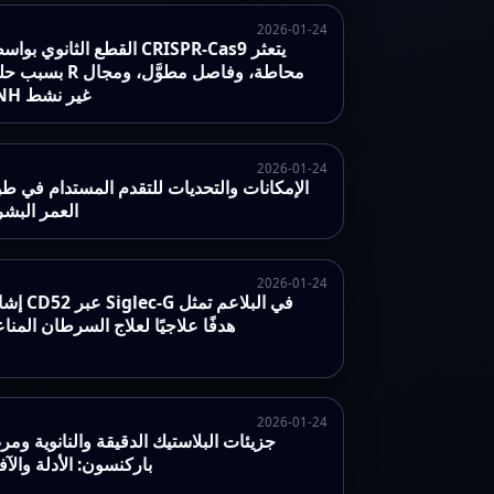
2026-01-24
القطع الثانوي بواسطة CRISPR-Cas9 ي
بسبب حلقة R محاطة، وفاصل مطوّ
HNH غير نشط
2026-01-24
الإمكانات والتحديات للتقدم المستدام في ط
العمر البش
2026-01-24
إشارة CD52 عبر glec-G
هدفًا علاجيًا لعلاج السرطان المنا
2026-01-24
جزيئات البلاستيك الدقيقة والنانوية وم
باركنسون: الأدلة والآف