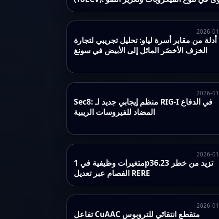
2026-01
أدلة من مقابر أسرة لياو: تحليل تجريبي لتجارة
الخزف الأخضَر المائل إلى الأبيض في سونغ
2026-01
Sec8: منظم إيجابي جديد لـ RIG-I في الدفاع
المضاد للفيروسات الريبية
2026-01
متغيرات وظيفية في 1p36.23 تزيد من خطر
الفصام عبر تعديل RERE
2026-01
تفاعل CuAAC متقطع انتقائي للتروبوس