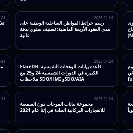
-24
2026-01-24
وى
رسم خرائط المواطن الساحلية الوطنية على
تغي
اح
مدى العقود الأربعة الماضية: تصنيف سنوي بدقة
(M
عالية
-24
2026-01-24
وم
FlareDB: قاعدة بيانات للوهجات الشمسية
مج
Holo
الكبيرة في الدورات الشمسية 24 و25 مع
fu
ملاحظات SDO/HMI وSDO/AIA
-24
2026-01-24
عة
مجموعة بيانات الموجات دون السمعية
اً
للانفجارات البركانية الحادة في إتنا عام 2021