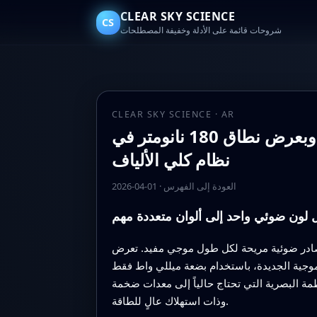
CLEAR SKY SCIENCE
CS
شروحات قائمة على الأدلة وخفيفة المصطلحات
CLEAR SKY SCIENCE · AR
تحويلات ترددية غير خطية من الدرجة الثانية قابلة لضبط الطول الموجي وبعرض نطاق 180 نانومتر في
نظام كلي الألياف
العودة إلى الفهرس
·
2026-04-01
ل لون ضوئي واحد إلى ألوان متعددة مهم
 مصادر ضوئية مريحة لكل طول موجي مفيد. تعرض
موجية الجديدة، باستخدام بضعة ميللي واط فقط
مة البصرية التي تحتاج حالياً إلى معدات ضخمة
وذات استهلاك عالٍ للطاقة.