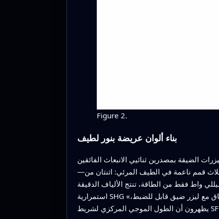
Figure 2.
بناء ألوان عريضة بنور لطيف
ين ثنائيي الانبعاث الفائقين (superluminescent diodes)
—مصادر ثابتة لكن عريضة الطيف—يحصلون على ثلاث قمم ناعمة في الطيف المرئي: اثنتان من SHG لكل صمام وثلاثة نطاق مركزي عريض من SFG بينهما. ثم يوسّعون
ي واط فقط من الطاقة، تنتج الألياف الدقيقة
استمرارية SHG «فائقة العرض» بعرض يقارب 180 نانومتراً، متجاوزة بكثير العروض السابقة داخل الألياف. أخيراً، بدمج صمام عريض النطاق مع ليزر ضيق قابل للضبط،