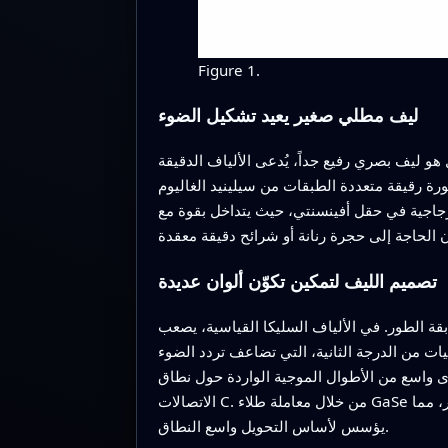
Figure 1.
ليف مطلي صغير يعيد تشكيل الضوء
اً، يُدعى الألياف الدقيقة (microfiber)، حيث يُدقّق القسم المركزي إلى نحو ثلاثة أجزاء من الألف من المليمتر في القطر. حول قطعة
ينيد الغاليوم (GaSe)، وهي مادة معروفة بقدرتها القوية على مزج وتضاعف ترددات
حيث يتداخل بقوة مع GaSe. هذا الطول الكبير للتلامس، مع اختيار
تصميم الليف لتمكين تكوّن ألوان عديدة
قة الطور. في الألياف السليكا القياسية، يصعب
تي تضاعف تردد الضوء (توليد التوافقي الثاني، SHG) أو تجمع ترددين مختلفين معاً (توليد تردد مجموعي، SFG). هنا يستخدم
ى واسع من الأطوال الموجية الواردة حول نطاق
الاتصالات C. من خلال معاملة طلاء GaSe الرقيق كاضطراب لطيف، يظهرون أن الأنماط الموجهة الرئيسية تظل تقريباً مطابقة الطور من 1200 إلى 1600 نانومتر، مما
يؤسس لأساس التحويل واسع النطاق.