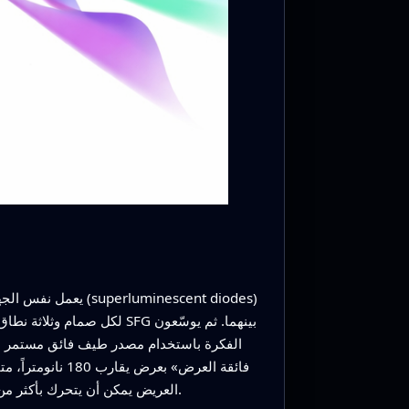
يعمل نفس الجهاز أ
الفكرة باستخدام مصدر طيف فائق مستمر مُر
يظهرون أن الطول الموجي المركزي لشريط SFG العريض يمكن أن يتحرك بأكثر من 70 نانومتراً ببساطة عبر ضبط لون الليزر، بينما يبقى عرضه تقريباً ثابتاً.