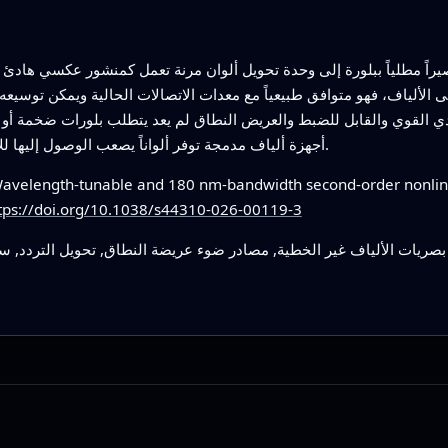
ً قصيراً مطلياً ببلورة إلى وحدة تحويل ألوان مرنة تعمل كمنشور عكسي ه
 الألياف، فهو متوافق طبيعياً مع معدات الاتصالات الحالية ويمكن توسيعه
دي القوي والقابل للضبط والعريض النطاق لم يعد يتطلب بلورات ضخمة أو لي
أجهزة ألياف مدمجة توفر ألواناً يصعب الوصول إليها للاستشعار والاتصالات والقياس والتصوير المتقدم.
velength-tunable and 180 nm-bandwidth second-order nonlinea
tps://doi.org/10.1038/s44310-026-00119-3
بصريات الألياف غير الخطية, مصادر ضوء عريضة النطاق, تحويل التردد, سيلي