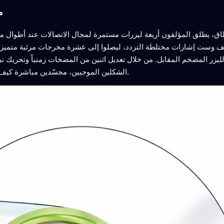
م
، يطلق المؤلفون أربعة ليزرات مستمرة لمجال الاتصالات عند أطوال موجية تحت حم
عف وست إشارات مختلطة التردد، ليصلوا إلى عشرة مخرجات مرئية متميز
 المضخم المقابل. من خلال تعديل اثنين من المضخات زمنياً وتحريك نبضاتهما بالنسبة
الشكلين الموجيين، مجسّدين مباشرة كيف يحكم التزامن الزمني بين الحزم عملية التحويل.