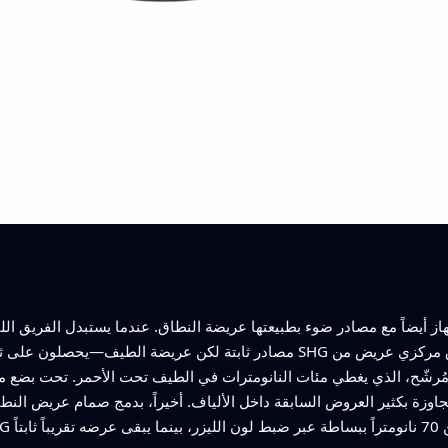
يضاً مع مصادر ضوء بطبيعتها عريضة النطاق. عندما يستبدل الفريق الليزرات الضيقة بمصدر
شّح، الذي يغطي مئات النانومترات في الطيف تحت الأحمر. تحت بضع ميلل