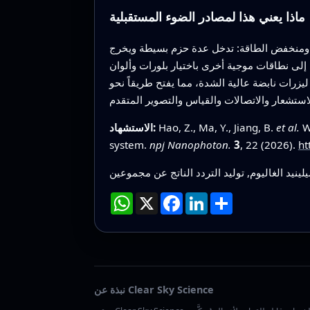
ماذا يعني هذا لمصادر الضوء المستقبلية
ادئ ومنخفض الطاقة: تدخل عدة حزم بسيطة ويخرج
 إلى نطاقات موجية أخرى باختيار بلورات وألوان
زرات نابضة عالية الشدة، مما يفتح طريقاً نحو
Wa
et al.
Hao, Z., Ma, Y., Jiang, B.
الاستشهاد:
system.
npj Nanophoton.
3
, 22 (2026).
ht
نيد الغاليوم, توليد التردد الناتج عن مجموعين
انشر
LinkedIn
Facebook
X
WhatsApp
نبذة عن Clear Sky Science