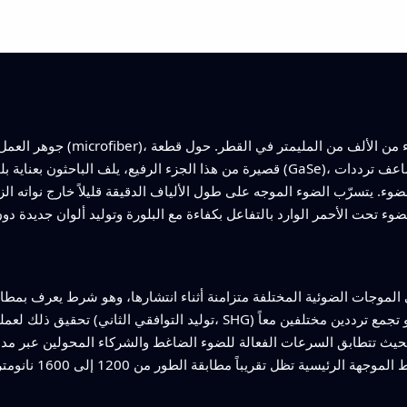
جوهر العمل هو ليف بصري رفيع جد
قصيرة من هذا الجزء الرفيع، يلف الباحثون بعناية بلورة رقيقة متعددة الطبقات من سيل
ضوء. يتسرّب الضوء الموجه على طول الألياف الدقيقة قليلاً خارج نواته الزجاجية في حقل أفينسنتي، 
 الموجات الضوئية المختلفة متزامنة أثناء انتشارها، وهو شرط يعرف بمطاب
تحقيق ذلك لعمليات من الدرجة الثانية، ال
بحيث تتطابق السرعات الفعالة للضوء الضاغط والشركاء المحولين عبر مد