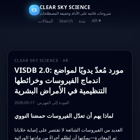
CLEAR SKY SCIENCE
CS
شروحات قائمة على الأدلة وخفيفة المصطلحات
نبذة
Search
المقالات
AR
▼
CLEAR SKY SCIENCE · AR
VISDB 2.0: مورد مُعدّ يدويًا لمواضع
اندماج الفيروسات وخرائطها
التنظيمية في الأمراض البشرية
العودة إلى الفهرس
·
2026-03-17
لماذا يهم أن تعدّل الفيروسات حمضنا النووي
العديد من الفيروسات الشائعة لا تقتصر على إصابة خلايانا
ثم المغادرة—يمكنها أن تُطعّم أجزاءً من مادتها الوراثية