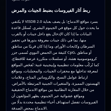
ربط آثار الفيروسات بضبط الجينات والمرض
لا يكتفي VISDB 2.0 بسرد مواقع الاندماج؛ بل يصف بعناية
ما يحدث حول كل موقع في الجينوم البشري. تُسجّل قاعدة
البيانات ما إذا كان الإدخال يقع داخل جينات أو بالقرب
منها، بما في ذلك جينات معروفة بدورها في تحفيز
السرطان وكابحات الأورام، وما إذا كان قريبًا من مناطق
كثيفة من الحمض النووي تُسمى جزر CpG، أو مناطق
كروموسومية هشة، أو تسلسلات متكررة عرضة للاقتطاع.
كما تُركّب معلومات تنظيمية وإبيجينية غنية: تُفحَص المواقع
لمعرفة تداخلها مع محفزات الجينات، والمحسّنات، ومواقع
ارتباط عوامل النسخ، والكروماتين المتاح، وعلامات
الهيستون المميزة، والمتغيرات الجينية المرتبطة بالأمراض.
من خلال المقارنة النظامية بين مواقع الاندماج الحقيقية
ومواقع عشوائية عبر الجينوم، يظهر المؤلفون أن
الفيروسات تفضل استهداف أحياء تنظيمية محددة بدلًا من
الاندماج بمحض الصدفة.