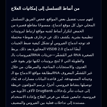
من أنماط التسلسل إلى إمكانيات العلاج
لفهم سبب تفضيل بعض المواقع، فحص الفريق التسلسل
المحلي حول كل موقع اندماج، ممسوحًا مقاطع قصيرة من
الحمض لتكرار أنماط تُشبه مواقع ارتباط لبروتينات
تنظيمية بشرية. يكشف ذلك عن «زخارف هبوط» محتملة
قد توجه اندماج الفيروس أو تشكل كيفية ضبط الجينات
المجاورة بعد ذلك. يربط VISDB 2.0 أيضًا اندماج
الفيروسات بالـRNA غير المُشفّر—جزيئات RNA الصغيرة
والطويلة التي لا تُنتج بروتينات لكنها تؤثر بقوة على
العدوى، والاستجابات المناعية، والسرطان. من خلال
مطابقة مواقع الاندماج مع الـRNA غير المُشفّر المعروف
وجيناته المستهدفة، تُبرز قاعدة البيانات مسارات قد يُعاد
توصيلها بنشاط فيروسي. أخيرًا، يرسم المؤلفون خريطة
لآلاف الأدوية من DrugBank إلى جينات تتأثر بإدخالات
فيروسية، جامعين شبكة من فرص العلاج وإعادة الاستخدام
مستندة إلى تداخلات فعلية بين الفيروس والمضيف.