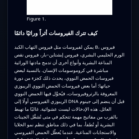
Figure 1.
كيف تترك الفيروسات أثراً وراثيًا دائمًا
يمكن لفيروسات مثل فيروس التهاب الكبد B، فيروس
الورم الحليمي البشري، فيروس إبشتاين–بار، فيروس نقص
المناعة البشرية وأنواع أخرى أن تدمج مادتها الوراثية
مباشرة في كروموسومات الإنسان. بالنسبة لبعض
فيروسات الحمض النووي، يحدث ذلك كجزء من دورة
حياتها؛ أما بعض فيروسات الحمض النووي الريبوزي
المعروفة بالرتروفيروسات، فيُحوَّل فيها الحمض النووي
الريبوزي الفيروسي أولًا إلى DNA قبل أن ينضم إلى جينوم
العائل. هذه الإدخالات ليست عشوائية. غالبًا ما تهبط
بالقرب من مفاتيح مهمة تتحكم في متى تُشغَّل الجينات
البشرية أو تُطفأ، بما في ذلك مناطق تنظم نمو الخلايا
والاستجابات المناعية. عندما يُعطّل الحمض الفيروسي