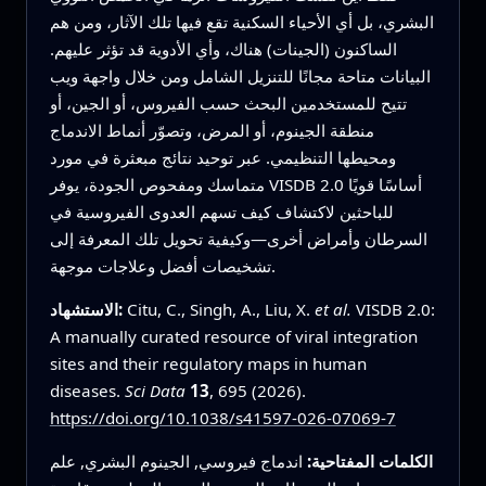
البشري، بل أي الأحياء السكنية تقع فيها تلك الآثار، ومن هم
الساكنون (الجينات) هناك، وأي الأدوية قد تؤثر عليهم.
البيانات متاحة مجانًا للتنزيل الشامل ومن خلال واجهة ويب
تتيح للمستخدمين البحث حسب الفيروس، أو الجين، أو
منطقة الجينوم، أو المرض، وتصوّر أنماط الاندماج
ومحيطها التنظيمي. عبر توحيد نتائج مبعثرة في مورد
متماسك ومفحوص الجودة، يوفر VISDB 2.0 أساسًا قويًا
للباحثين لاكتشاف كيف تسهم العدوى الفيروسية في
السرطان وأمراض أخرى—وكيفية تحويل تلك المعرفة إلى
تشخيصات أفضل وعلاجات موجهة.
VISDB 2.0:
et al.
Citu, C., Singh, A., Liu, X.
الاستشهاد:
A manually curated resource of viral integration
sites and their regulatory maps in human
diseases.
Sci Data
13
, 695 (2026).
https://doi.org/10.1038/s41597-026-07069-7
الكلمات المفتاحية:
اندماج فيروسي, الجينوم البشري, علم