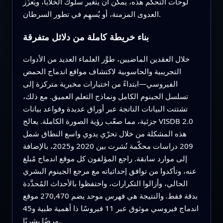
لوحات التحكم هذه، يمكن أن يتغير سلوك الخلايا، ويُعزّز
العدوى المزمنة، أو يُسهِم في تطور السرطان.
بناء خريطة كاملة من دلائل متفرقة
خلال العقدين الماضيين، طوَّر العلماء العديد من الأدوات
التجريبية والحاسوبية لاكتشاف مواقع اندماج الحمض
الفيروسي—ابتداءً من اختبارات مخبرية متركزة إلى
تسلسل الجينوم الكامل ونماذج التعلم العميق. مع ذلك،
تشتتت البيانات الناتجة عبر أوراق عديدة وقواعد بيانات
جزئية، مما صعّب رؤية الصورة الكاملة. يعالج VISDB 2.0
هذه المشكلة من خلال تحرّي يدوي واسع النطاق شمل
209 دراسات محكّمة نُشرت بين 2020 و2025، بالإضافة
إلى موارد سابقة. راجع المؤلفون كل موقع اندماج مُبلغ
عنه، وتأكدوا من توافق إحداثياته مع مرجع الجينوم البشري
الحالي، وأزالوا التكرارات، واحتفظوا بالأحداث المُحدَّدة
بدقة فقط. والنتيجة هي فهرس موحد يضم 270,470 موقع
اندماج فيروسي موثوق عبر 11 فيروسًا ذا أهمية طبية و45
مرضًا بشريًا.