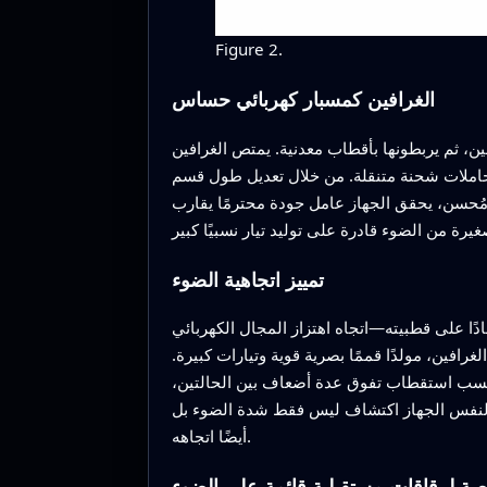
Figure 2.
الغرافين كمسبار كهربائي حساس
ين، ثم يربطونها بأقطاب معدنية. يمتص الغرافين
ى حاملات شحنة متنقلة. من خلال تعديل طول قسم
مُحسن، يحقق الجهاز عامل جودة محترمًا يقارب
تمييز اتجاهية الضوء
ا على قطبيته—اتجاه اهتزاز المجال الكهربائي
رافين، مولدًا قممًا بصرية قوية وتيارات كبيرة.
ة نسب استقطاب تفوق عدة أضعاف بين الحالتين،
ح لنفس الجهاز اكتشاف ليس فقط شدة الضوء بل
أيضًا اتجاهه.
صة لرقاقات مستقبلية قائمة على الضوء