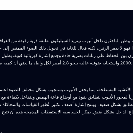
يبطن الباحثون داخل أنبوب نيتريد السيليكون بطبقة ذرية رقيقة من الغراف
ذا فهو لا يدمر الرنين، لكنه فعال للغاية في تحويل ذلك الضوء الممتص إل
زن بين الحفاظ على رنانات بصرية حادة وجمع إشارة كهربائية قوية. بطول 
2000 واستجابة ضوئية عالية بنحو 2.8 أمبير لكل واط، ما يعني أن كمية صغيرة من الضوء قادرة على توليد تيار نسبيًا كبير.
 الأغشية المسطحة، مما يجعل الأنبوب يستجيب بشكل مختلف للضوء اعتمادً
ياً لمحور الأنبوب يتطابق بقوة مع أوضاع قاعة الهمس ويتفاعل بكفاءة مع الغ
يتطابق بشكل ضعيف وينتج إشارة أضعف بكثير. تُظهر القياسات والمحاكا
لشعاع الداخل بشكل ضيق. يمكن لحساسية الاستقطاب المدمجة هذه أن تتي
من