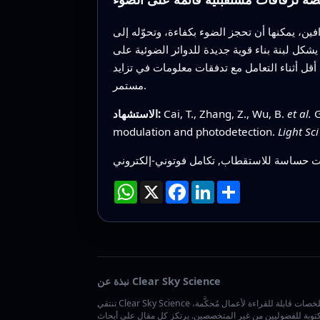
ين، يمكنها أن تحجز الضوء بكفاءة، وتحوّله إلى
يشكل لبنة بناء قوية جديدة للدوائر الضوئية على
أقل أثناء التعامل مع تدفقات معلومات في تزايد
مستمر.
G
et al.
Cai, T., Zhang, Z., Wu, B.
الاستشهاد:
modulation and photodetection.
Light Sci
ات حساسة للاستقطاب, تكامل فوتوني‑إلكتروني
انشر
LinkedIn
Facebook
X
WhatsApp
نبذة عن Clear Sky Science
تنتقي Clear Sky Science ملخصات قابلة للقراءة لأعمال مُحكَّمة،
توبة للفضوليين من غير المتخصصين. يرتكز كل مقال على أبحاث