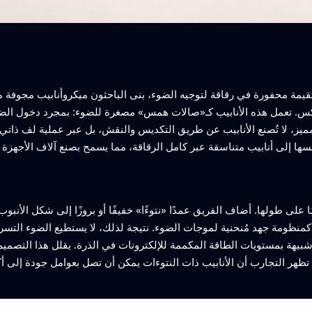
مة محفورة في رقاقة لتوجيه الضوء، بنى الباحثون ميكروأنابيب مجوفة من
. تعمل هذه الأنابيب كـ«صالات همس» مصغرة للضوء: بمجرد دخول الضوء
ميز، لا تُصنع الأنابيب عن طريق التكديس والنقش، بل عبر عملية لف ذاتي.
 على طولها. أضاف الفريق عمدًا «نتوءًا» خفيفًا أو بروزًا إلى شكل الأنبوب
كمنظومة جهد مُنحنية لموجات الضوء. نتيجة لذلك، لا يستطيع الضوء الت
بيهة بمستويات الطاقة المكممة للإلكترونات في الذرة. يقلل هذا التصمي