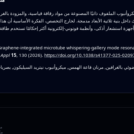
وأنبوب الملفوف ذاتيًا المصنوعة من مواد رقاقة قياسية، والمزودة بالغراف
 داخل بنية ثلاثية الأبعاد مدمجة. لخارج التخصص، الفكرة الأساسية أن هذا 
أجهزة استشعار أذكى، وأنظمة فوتوني‑إلكترونية أكثر إحكامًا تستخدم طاقة 
raphene-integrated microtube whispering-gallery mode resonator
 Appl
15
, 130 (2026).
https://doi.org/10.1038/s41377-025-0209
ي بالغرافين, مرنان قاعة الهمس, ميكروأنبوب نيتريد السيليكون, بصري
مك